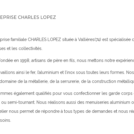
REPRISE CHARLES LOPEZ
eprise familiale CHARLES LOPEZ située à Vallières(74) est spécialisée da
es et les collectivités.
ondée en 1998, artisans de père en fils, nous mettons notre expérience 
vaillons ainsi le fer, l’aluminium et l’inox sous toutes leurs formes
domaine de la métallerie, de la serrurerie, de la construction métalliq
mes également qualifiés pour vous confectionner les garde corps et 
t ou semi-tournant. Nous réalisons aussi des menuiseries aluminium 
elier nous permet de répondre à tous types de demandes et nous réal
soins.