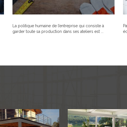
La politique humaine de l’entreprise qui consiste à
Pa
garder toute sa production dans ses ateliers est ...
éc