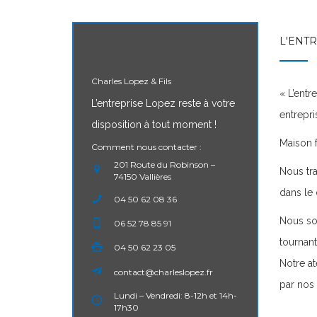
L'ENT
Charles Lopez & Fils
« L’entr
L’entreprise Lopez reste à votre
entrepris
disposition à tout moment !
Maison f
Comment nous contacter :
201 Route du Robinson –
Nous tra
74150 Vallières
dans le 
04 50 62 08 36
Nous som
06 52 78 85 91
tournan
04 50 62 23 05
Notre at
contact@charleslopez.fr
par nos 
Lundi – Vendredi: 8-12h et 14h-
17h30